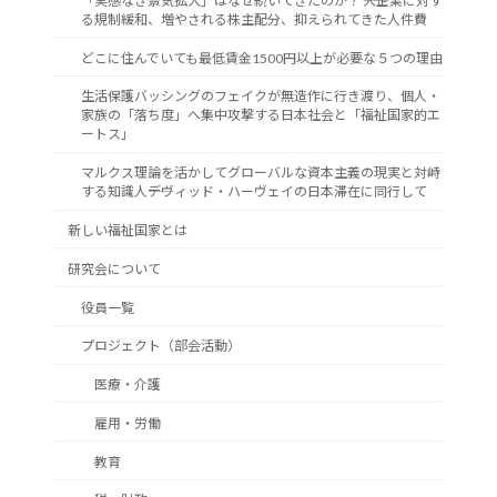
「実感なき景気拡大」はなぜ続いてきたのか？ ――大企業に対す
る規制緩和、増やされる株主配分、抑えられてきた人件費
どこに住んでいても最低賃金1500円以上が必要な５つの理由
生活保護バッシングのフェイクが無造作に行き渡り、個人・
家族の「落ち度」へ集中攻撃する日本社会と「福祉国家的エ
ートス」
マルクス理論を活かしてグローバルな資本主義の現実と対峙
する知識人――デヴィッド・ハーヴェイの日本滞在に同行して
新しい福祉国家とは
研究会について
役員一覧
プロジェクト（部会活動）
医療・介護
雇用・労働
教育