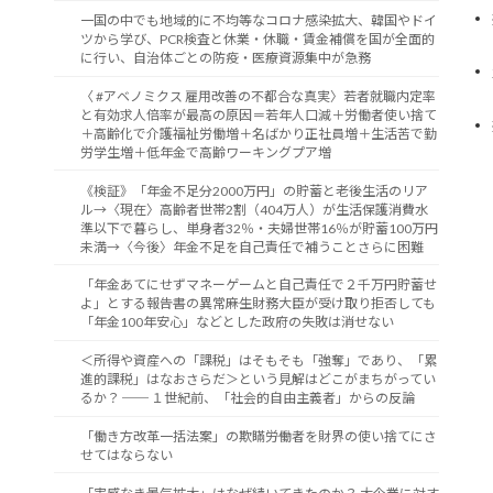
一国の中でも地域的に不均等なコロナ感染拡大、韓国やドイ
ツから学び、PCR検査と休業・休職・賃金補償を国が全面的
に行い、自治体ごとの防疫・医療資源集中が急務
〈 #アベノミクス 雇用改善の不都合な真実〉若者就職内定率
と有効求人倍率が最高の原因＝若年人口減＋労働者使い捨て
＋高齢化で介護福祉労働増＋名ばかり正社員増＋生活苦で勤
労学生増＋低年金で高齢ワーキングプア増
《検証》「年金不足分2000万円」の貯蓄と老後生活のリア
ル→〈現在〉高齢者世帯2割（404万人）が生活保護消費水
準以下で暮らし、単身者32％・夫婦世帯16％が貯蓄100万円
未満→〈今後〉年金不足を自己責任で補うことさらに困難
「年金あてにせずマネーゲームと自己責任で２千万円貯蓄せ
よ」とする報告書の異常――麻生財務大臣が受け取り拒否しても
「年金100年安心」などとした政府の失敗は消せない
＜所得や資産への「課税」はそもそも「強奪」であり、「累
進的課税」はなおさらだ＞という見解はどこがまちがってい
るか？ ── １世紀前、「社会的自由主義者」からの反論
「働き方改革一括法案」の欺瞞――労働者を財界の使い捨てにさ
せてはならない