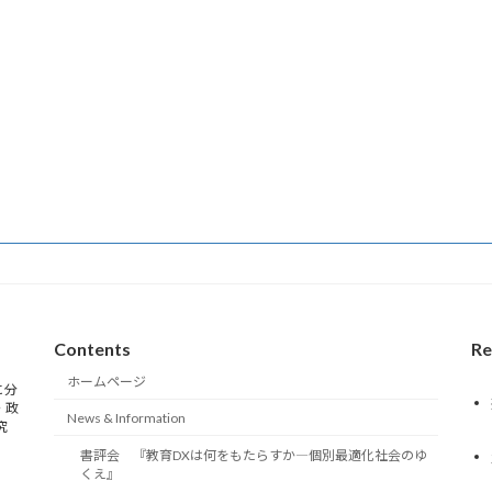
Contents
Re
ホームページ
に分
・政
News & Information
究
書評会 『教育DXは何をもたらすか―個別最適化社会のゆ
くえ』