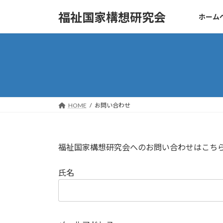
コ
ナ
福祉国家構想研究会
ホーム
ン
ビ
テ
ゲ
ン
ー
ツ
シ
へ
ョ
ス
ン
キ
に
ッ
移
HOME
お問い合わせ
プ
動
福祉国家構想研究会へのお問い合わせはこち
氏名