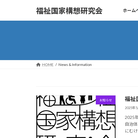
コ
ナ
福祉国家構想研究会
ホーム
ン
ビ
テ
ゲ
ン
ー
ツ
シ
へ
ョ
ス
ン
キ
に
ッ
移
HOME
News & Information
プ
動
福祉
お知らせ
2025年
202
自治体
にむけ