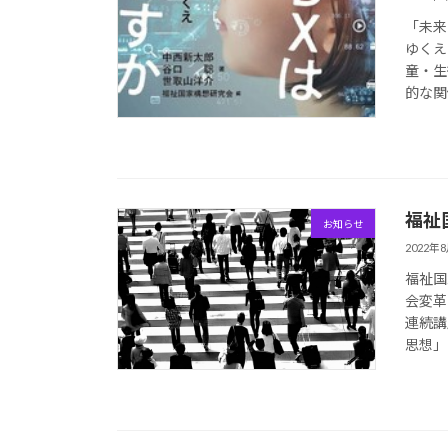
「未来
ゆくえ
童・生
的な関
福祉
お知らせ
2022年
福祉国
会変革
連続講
思想」