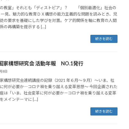
の教室」それとも「ディストピア」？ 「個別最適化」社会の
 一見、魅力的な教育ＤＸ構想の能力主義的な問題を読みとき、児
徒の要求を基礎にした学びを対置。ケア的関係を軸に教育の人間
係の再構築を提示する […]
続きを読む
国家構想研究会 活動年報 NO.1発行
8月8日
家構想研究会連続講座の記録（2021 年６月～９月）～いま、社
に何が必要か―コロナ禍を乗り越える変革思想～ 今回企画された
座は「いま、社会変革に何が必要か－コロナ禍を乗り越える変革
をメインテーマに […]
続きを読む