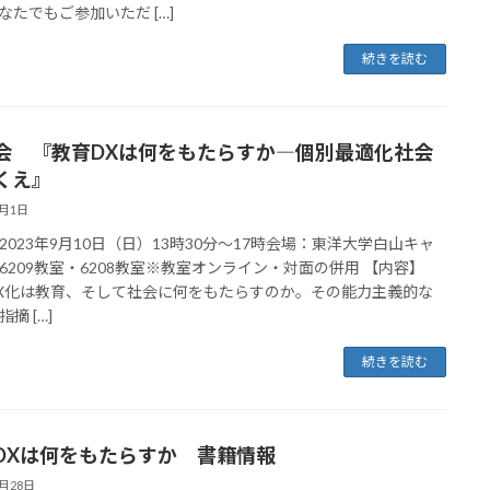
なたでもご参加いただ […]
続きを読む
会 『教育DXは何をもたらすか―個別最適化社会
くえ』
8月1日
2023年9月10日（日）13時30分～17時会場：東洋大学白山キャ
6209教室・6208教室※教室オンライン・対面の併用 【内容】
X化は教育、そして社会に何をもたらすのか。その能力主義的な
摘 […]
続きを読む
DXは何をもたらすか 書籍情報
5月28日