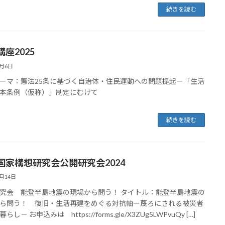
続きを読む
座2025
3月6日
ーマ：憲法25条に基づく自治体・住民運動への問題提起ー「生活
本条例（仮称）」制定にむけて
続きを読む
国家構想研究会公開研究会2024
8月14日
究会 能登半島地震の現場から問う！ タイトル：能登半島地震の
ら問う！ 復旧・生活再建をめぐる対抗軸ー蔑ろにされる被災者
らし－ お申込みは https://forms.gle/X3ZUg5LWPvuQy […]