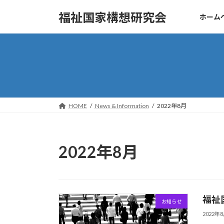
コ
ナ
福祉国家構想研究会
ホーム
ン
ビ
テ
ゲ
ン
ー
ツ
シ
へ
ョ
ス
ン
キ
に
ッ
移
HOME
News & Information
2022年8月
プ
動
2022年8月
福祉
お知らせ
2022年