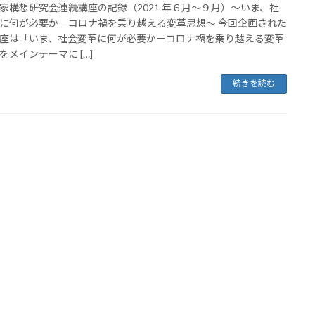
家構想研究会連続講座の記録（2021 年６月～９月）～いま、社
に何が必要か―コロナ禍を乗り越える変革思想～ 今回企画された
座は「いま、社会変革に何が必要か－コロナ禍を乗り越える変革
をメインテーマに […]
続きを読む