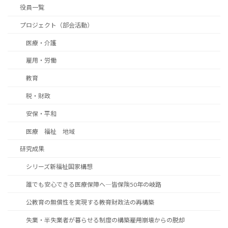
役員一覧
プロジェクト（部会活動）
医療・介護
雇用・労働
教育
税・財政
安保・平和
医療 福祉 地域
研究成果
シリーズ新福祉国家構想
誰でも安心できる医療保障へ―皆保険50年の岐路
公教育の無償性を実現する――教育財政法の再構築
失業・半失業者が暮らせる制度の構築――雇用崩壊からの脱却