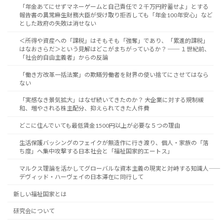
「年金あてにせずマネーゲームと自己責任で２千万円貯蓄せよ」とする
報告書の異常――麻生財務大臣が受け取り拒否しても「年金100年安心」など
とした政府の失敗は消せない
＜所得や資産への「課税」はそもそも「強奪」であり、「累進的課税」
はなおさらだ＞という見解はどこがまちがっているか？ ── １世紀前、
「社会的自由主義者」からの反論
「働き方改革一括法案」の欺瞞――労働者を財界の使い捨てにさせてはなら
ない
「実感なき景気拡大」はなぜ続いてきたのか？ ――大企業に対する規制緩
和、増やされる株主配分、抑えられてきた人件費
どこに住んでいても最低賃金1500円以上が必要な５つの理由
生活保護バッシングのフェイクが無造作に行き渡り、個人・家族の「落
ち度」へ集中攻撃する日本社会と「福祉国家的エートス」
マルクス理論を活かしてグローバルな資本主義の現実と対峙する知識人――
デヴィッド・ハーヴェイの日本滞在に同行して
新しい福祉国家とは
研究会について