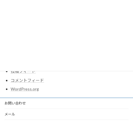
税・財政
経済
貧困・所得保障
雇用・労働
メタ情報
ログイン
投稿フィード
コメントフィード
WordPress.org
お問い合わせ
メール