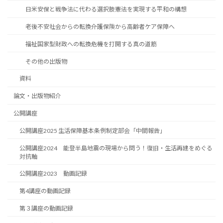
日米安保と戦争法に代わる選択肢――憲法を実現する平和の構想
老後不安社会からの転換――介護保険から高齢者ケア保障へ
福祉国家型財政への転換――危機を打開する真の道筋
その他の出版物
資料
論文・出版物紹介
公開講座
公開講座2025 生活保障基本条例制定部会「中間報告」
公開講座2024 能登半島地震の現場から問う！復旧・生活再建をめぐる
対抗軸
公開講座2023 動画記録
第4講座の動画記録
第３講座の動画記録