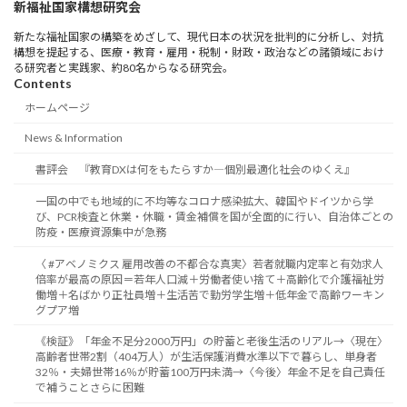
新福祉国家構想研究会
新たな福祉国家の構築をめざして、現代日本の状況を批判的に分析し、対抗
構想を提起する、医療・教育・雇用・税制・財政・政治などの諸領域におけ
る研究者と実践家、約80名からなる研究会。
Contents
ホームページ
News & Information
書評会 『教育DXは何をもたらすか―個別最適化社会のゆくえ』
一国の中でも地域的に不均等なコロナ感染拡大、韓国やドイツから学
び、PCR検査と休業・休職・賃金補償を国が全面的に行い、自治体ごとの
防疫・医療資源集中が急務
〈 #アベノミクス 雇用改善の不都合な真実〉若者就職内定率と有効求人
倍率が最高の原因＝若年人口減＋労働者使い捨て＋高齢化で介護福祉労
働増＋名ばかり正社員増＋生活苦で勤労学生増＋低年金で高齢ワーキン
グプア増
《検証》「年金不足分2000万円」の貯蓄と老後生活のリアル→〈現在〉
高齢者世帯2割（404万人）が生活保護消費水準以下で暮らし、単身者
32％・夫婦世帯16％が貯蓄100万円未満→〈今後〉年金不足を自己責任
で補うことさらに困難