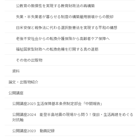
公教育の無償性を実現する――教育財政法の再構築
失業・半失業者が暮らせる制度の構築――雇用崩壊からの脱却
日米安保と戦争法に代わる選択肢――憲法を実現する平和の構想
老後不安社会からの転換――介護保険から高齢者ケア保障へ
福祉国家型財政への転換――危機を打開する真の道筋
その他の出版物
資料
論文・出版物紹介
公開講座
公開講座2025 生活保障基本条例制定部会「中間報告」
公開講座2024 能登半島地震の現場から問う！復旧・生活再建をめぐる
対抗軸
公開講座2023 動画記録