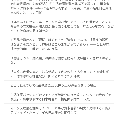
高齢者世帯2割（404万人）が生活保護消費水準以下で暮らし、単身者
32％・夫婦世帯16％が貯蓄100万円未満→〈今後〉年金不足を自己責任
で補うことさらに困難
「年金あてにせずマネーゲームと自己責任で２千万円貯蓄せよ」とする
報告書の異常――麻生財務大臣が受け取り拒否しても「年金100年安心」など
とした政府の失敗は消せない
＜所得や資産への「課税」はそもそも「強奪」であり、「累進的課税」
はなおさらだ＞という見解はどこがまちがっているか？ ── １世紀前、
「社会的自由主義者」からの反論
「働き方改革一括法案」の欺瞞――労働者を財界の使い捨てにさせてはなら
ない
「実感なき景気拡大」はなぜ続いてきたのか？ ――大企業に対する規制緩
和、増やされる株主配分、抑えられてきた人件費
どこに住んでいても最低賃金1500円以上が必要な５つの理由
生活保護バッシングのフェイクが無造作に行き渡り、個人・家族の「落
ち度」へ集中攻撃する日本社会と「福祉国家的エートス」
マルクス理論を活かしてグローバルな資本主義の現実と対峙する知識人――
デヴィッド・ハーヴェイの日本滞在に同行して