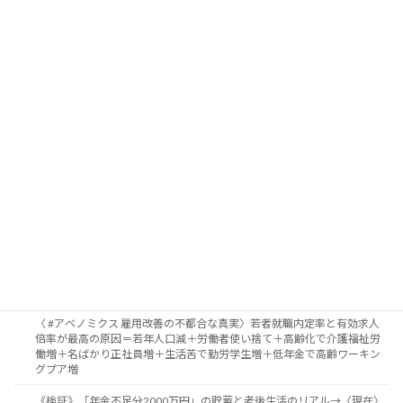
メール
新福祉国家構想研究会
新たな福祉国家の構築をめざして、現代日本の状況を批判的に分析し、対抗
構想を提起する、医療・教育・雇用・税制・財政・政治などの諸領域におけ
る研究者と実践家、約80名からなる研究会。
Contents
ホームページ
News & Information
書評会 『教育DXは何をもたらすか―個別最適化社会のゆくえ』
一国の中でも地域的に不均等なコロナ感染拡大、韓国やドイツから学
び、PCR検査と休業・休職・賃金補償を国が全面的に行い、自治体ごとの
防疫・医療資源集中が急務
〈 #アベノミクス 雇用改善の不都合な真実〉若者就職内定率と有効求人
倍率が最高の原因＝若年人口減＋労働者使い捨て＋高齢化で介護福祉労
働増＋名ばかり正社員増＋生活苦で勤労学生増＋低年金で高齢ワーキン
グプア増
《検証》「年金不足分2000万円」の貯蓄と老後生活のリアル→〈現在〉