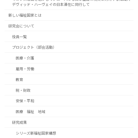
デヴィッド・ハーヴェイの日本滞在に同行して
新しい福祉国家とは
研究会について
役員一覧
プロジェクト（部会活動）
医療・介護
雇用・労働
教育
税・財政
安保・平和
医療 福祉 地域
研究成果
シリーズ新福祉国家構想