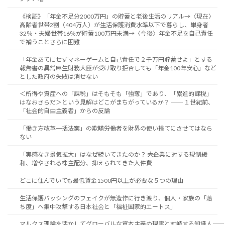
《検証》「年金不足分2000万円」の貯蓄と老後生活のリアル→〈現在〉
高齢者世帯2割（404万人）が生活保護消費水準以下で暮らし、単身者
32％・夫婦世帯16％が貯蓄100万円未満→〈今後〉年金不足を自己責任
で補うことさらに困難
「年金あてにせずマネーゲームと自己責任で２千万円貯蓄せよ」とする
報告書の異常――麻生財務大臣が受け取り拒否しても「年金100年安心」など
とした政府の失敗は消せない
＜所得や資産への「課税」はそもそも「強奪」であり、「累進的課税」
はなおさらだ＞という見解はどこがまちがっているか？ ── １世紀前、
「社会的自由主義者」からの反論
「働き方改革一括法案」の欺瞞――労働者を財界の使い捨てにさせてはなら
ない
「実感なき景気拡大」はなぜ続いてきたのか？ ――大企業に対する規制緩
和、増やされる株主配分、抑えられてきた人件費
どこに住んでいても最低賃金1500円以上が必要な５つの理由
生活保護バッシングのフェイクが無造作に行き渡り、個人・家族の「落
ち度」へ集中攻撃する日本社会と「福祉国家的エートス」
マルクス理論を活かしてグローバルな資本主義の現実と対峙する知識人――