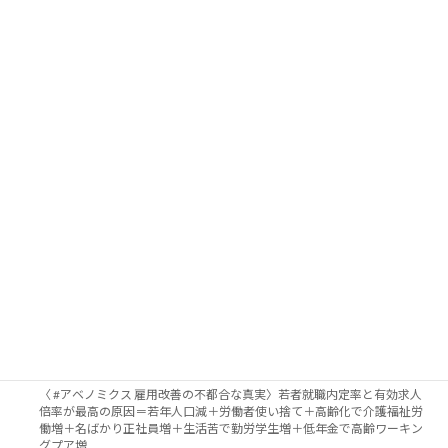
お問い合わせ
メール
新福祉国家構想研究会
新たな福祉国家の構築をめざして、現代日本の状況を批判的に分析し、対抗
構想を提起する、医療・教育・雇用・税制・財政・政治などの諸領域におけ
る研究者と実践家、約80名からなる研究会。
Contents
ホームページ
News & Information
書評会 『教育DXは何をもたらすか―個別最適化社会のゆくえ』
一国の中でも地域的に不均等なコロナ感染拡大、韓国やドイツから学
び、PCR検査と休業・休職・賃金補償を国が全面的に行い、自治体ごとの
防疫・医療資源集中が急務
〈 #アベノミクス 雇用改善の不都合な真実〉若者就職内定率と有効求人
倍率が最高の原因＝若年人口減＋労働者使い捨て＋高齢化で介護福祉労
働増＋名ばかり正社員増＋生活苦で勤労学生増＋低年金で高齢ワーキン
グプア増