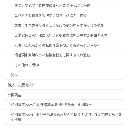
誰でも安心できる医療保障へ―皆保険50年の岐路
公教育の無償性を実現する――教育財政法の再構築
失業・半失業者が暮らせる制度の構築――雇用崩壊からの脱却
日米安保と戦争法に代わる選択肢――憲法を実現する平和の構想
老後不安社会からの転換――介護保険から高齢者ケア保障へ
福祉国家型財政への転換――危機を打開する真の道筋
その他の出版物
資料
論文・出版物紹介
公開講座
公開講座2025 生活保障基本条例制定部会「中間報告」
公開講座2024 能登半島地震の現場から問う！復旧・生活再建をめぐる
対抗軸